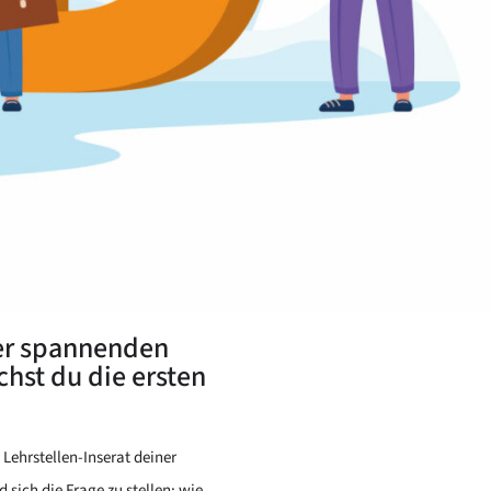
uper spannenden
hst du die ersten
 Lehrstellen-Inserat deiner
 sich die Frage zu stellen: wie