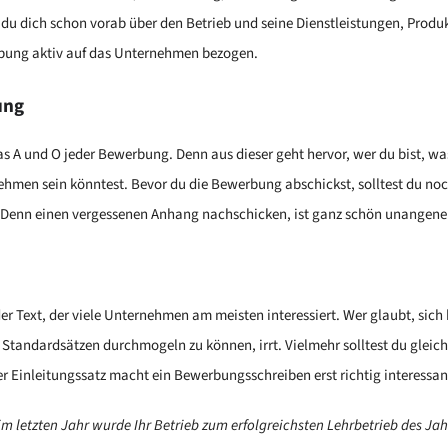
du dich schon vorab über den Betrieb und seine Dienstleistungen, Produ
rbung aktiv auf das Unternehmen bezogen.
ung
 A und O jeder Bewerbung. Denn aus dieser geht hervor, wer du bist, wa
ehmen sein könntest. Bevor du die Bewerbung abschickst, solltest du no
 Denn einen vergessenen Anhang nachschicken, ist ganz schön unange
er Text, der viele Unternehmen am meisten interessiert. Wer glaubt, si
 Standardsätzen durchmogeln zu können, irrt. Vielmehr solltest du gleic
er Einleitungssatz macht ein Bewerbungsschreiben erst richtig interessan
 im letzten Jahr wurde Ihr Betrieb zum erfolgreichsten Lehrbetrieb des Ja