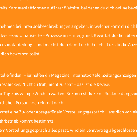
ts Karriereplattformen auf ihrer Website, bei denen du dich online bewir
nehmen bei ihren Jobbeschreibungen angeben, in welcher Form du dich b
eilweise automatisierte – Prozesse im Hintergrund. Bewirbst du dich über
 Personalabteilung – und machst dich damit nicht beliebt. Lies dir die An
 dich bewerben sollst.
elle finden. Hier helfen dir Magazine, Internetportale, Zeitungsanzeigen 
chicken. Nicht zu früh, nicht zu spät – das ist die Devise.
aar Tage bis wenige Wochen warten. Bekommst du keine Rückmeldung v
rtlichen Person noch einmal nach.
st eine Zu- oder Absage für ein Vorstellungsgespräch. Lass dich von ei
Lehrbetrieb kommt bestimmt!
 Vorstellungsgespräch alles passt, wird ein Lehrvertrag abgeschlossen.