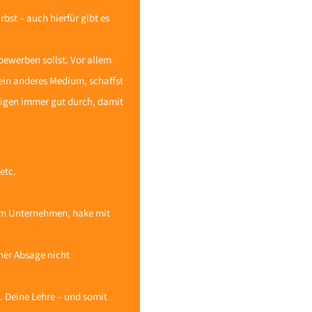
bst – auch hierfür gibt es
ewerben sollst. Vor allem
 ein anderes Medium, schaffst
zeigen immer gut durch, damit
etc.
om Unternehmen, hake mit
ner Absage nicht
 Deine Lehre – und somit