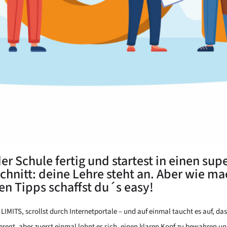
der Schule fertig und startest in einen s
nitt: deine Lehre steht an. Aber wie mac
sen Tipps schaffst du´s easy!
LIMITS, scrollst durch Internetportale – und auf einmal taucht es auf, das
regt, aber zuerst einmal lohnt es sich, einen klaren Kopf zu bewahren und