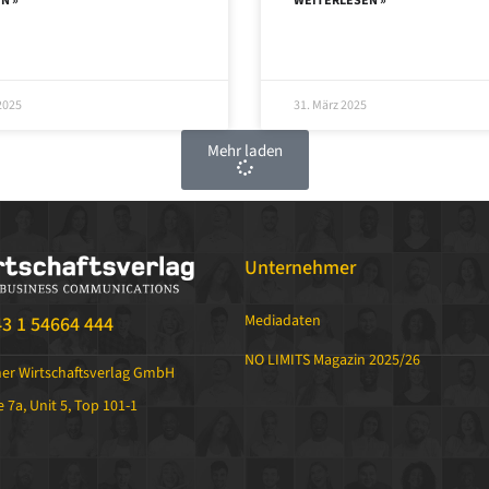
N »
WEITERLESEN »
2025
31. März 2025
Mehr laden
Unternehmer
Mediadaten
43 1 54664 444
NO LIMITS Magazin 2025/26
her Wirtschaftsverlag GmbH
 7a, Unit 5, Top 101-1