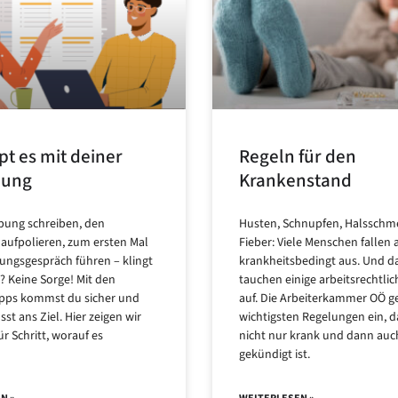
pt es mit deiner
Regeln für den
bung
Krankenstand
bung schreiben, den
Husten, Schnupfen, Halsschm
aufpolieren, zum ersten Mal
Fieber: Viele Menschen fallen 
lungsgespräch führen – klingt
krankheitsbedingt aus. Und d
? Keine Sorge! Mit den
tauchen einige arbeitsrechtli
Tipps kommst du sicher und
auf. Die Arbeiterkammer OÖ ge
st ans Ziel. Hier zeigen wir
wichtigsten Regelungen ein, 
für Schritt, worauf es
nicht nur krank und dann auc
gekündigt ist.