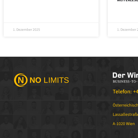
WEITERLESE
1. Dezember 2025
1. Dezember 
Telefon: +
Österreichisc
Lassallestraße
A-1020 Wien